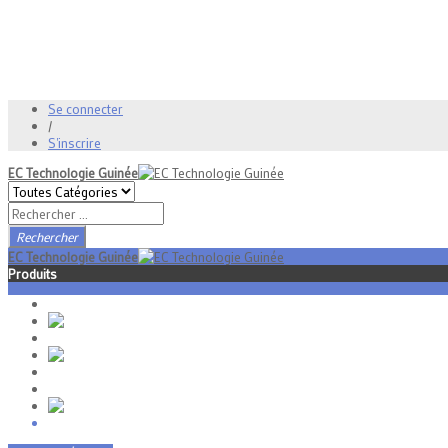
Se connecter
/
S'inscrire
EC Technologie Guinée
Rechercher
EC Technologie Guinée
Produits
MOTOROLA
TIANDY
WI-TEK
LIGOWAVE
CODAN
UBIQUITI
GPS
FIBRE OPTIQUE