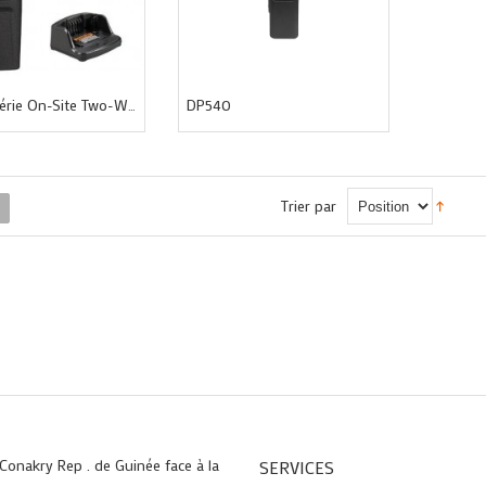
DP540
XT200 Série On-Site Two-Way Radios Affaires
Trier par
 Conakry Rep . de Guinée face à la
SERVICES