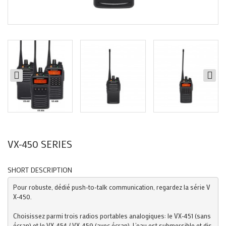
VX-450 SERIES
SHORT DESCRIPTION
Pour robuste, dédié push-to-talk communication, regardez la série V
X-450.
Choisissez parmi trois radios portables analogiques: le VX-451 (sans 
écran) et le VX-454 / VX-459 (avec écran). L’eau est submersible et dis