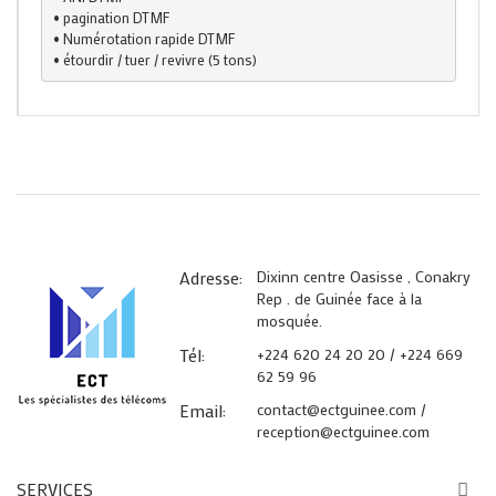
• pagination DTMF

• Numérotation rapide DTMF

• étourdir / tuer / revivre (5 tons)
Adresse:
Dixinn centre Oasisse , Conakry
Rep . de Guinée face à la
mosquée.
Tél:
+224 620 24 20 20 / +224 669
62 59 96
Email:
contact@ectguinee.com /
reception@ectguinee.com
SERVICES