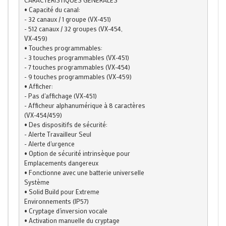
• Capacité du canal:

- 32 canaux / 1 groupe (VX-451)

- 512 canaux / 32 groupes (VX-454,

VX-459)

• Touches programmables:

- 3 touches programmables (VX-451)

- 7 touches programmables (VX-454)

- 9 touches programmables (VX-459)

• Afficher:

- Pas d'affichage (VX-451)

- Afficheur alphanumérique à 8 caractères

(VX-454/459)

• Des dispositifs de sécurité:

- Alerte Travailleur Seul

- Alerte d'urgence

• Option de sécurité intrinsèque pour

Emplacements dangereux

• Fonctionne avec une batterie universelle

Système

• Solid Build pour Extreme

Environnements (IP57)

• Cryptage d'inversion vocale

• Activation manuelle du cryptage
