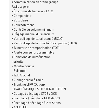
• communication en grand groupe

Facile à gérer

• Économie de batterie RX / TX

• Compandeur

• Voix claire

• Chuchotement

• Contrôle du volume minimum

• Réglage manuel du silencieux

• Verrouillage de canal occupé (BCLO)

• Verrouillage de la tonalité d’occupation (BTLO)

• Minuterie de temporisation (TOT)

• Alerte couleur programmable

• Fonctions de numérisation:

- priorité

- Montre double

- Suis moi

- Talk Around

• Clonage radio à radio

• Trunking LTR® (Option)

CARACTÉRISTIQUES DE SIGNALISATION

• Codage / décodage CTCS / DCS

• Encodage / décodage MDC-1200®

• Encodage / décodage à 2 et 5 tons

• ANI DTMF
